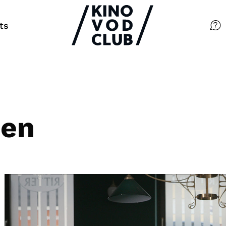
ts
Filme
Magazin
Kuratierungen
nen
Events
So geht’s
Filmpakete