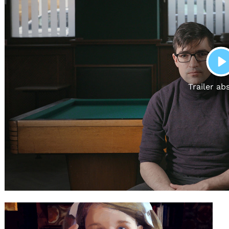
Gutscheine
& Filmpässe
Account
Suche
P
Trailer ab