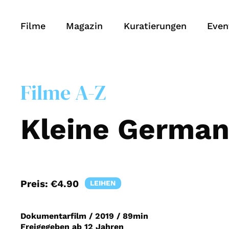
Filme
Magazin
Kuratierungen
Even
Filme A-Z
Kleine Germa
Preis:
€4.90
LEIHEN
Dokumentarfilm
/
2019
/
89min
Freigegeben ab 12 Jahren