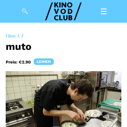
Filme
Filme A-Z
muto
Magazin
Kuratierungen
LEIHEN
Preis:
€2.90
Events
So geht’s
Filmpakete
Gutscheine
& Filmpässe