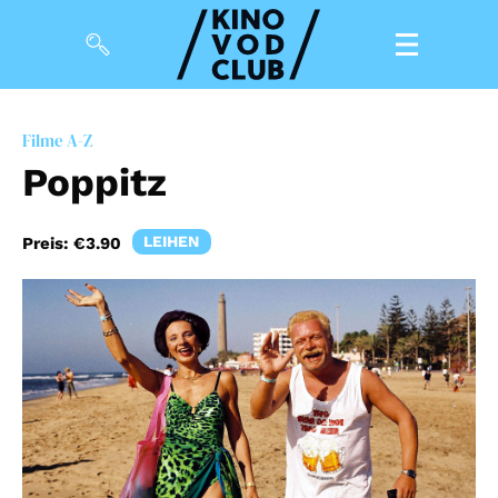
Filme
Filme A-Z
Poppitz
Magazin
Kuratierungen
LEIHEN
Preis:
€3.90
Events
So geht’s
Filmpakete
Gutscheine
& Filmpässe