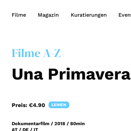
Filme
Magazin
Kuratierungen
Even
Filme A-Z
Una Primavera
Preis:
€4.90
LEIHEN
Dokumentarfilm
/
2018
/
80min
AT / DE / IT