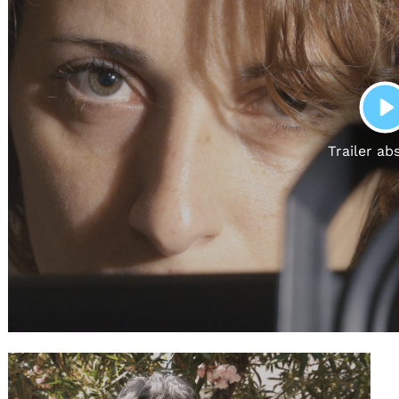
Gutscheine
& Filmpässe
Account
Suche
P
Trailer ab