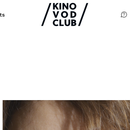
ts
Filme
Magazin
Kuratierungen
Events
So geht’s
Filmpakete