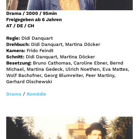
Account
Drama
/
2000
/
95min
Suche
Freigegeben ab 6 Jahren
AT / DE / CH
Regie:
Didi Danquart
Drehbuch:
Didi Danquart, Martina Döcker
Kamera:
Frido Feindt
Schnitt:
Didi Danquart, Martina Döcker
Besetzung:
Bruno Cathomas, Caroline Ebner, Bernd
Michael, Martina Gedeck, Ulrich Noethen, Eva Mattes,
Wolf Bachofner, Georg Blumreiter, Peer Martiny,
Gerhard Olschewski
/
Drama
Komödie