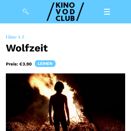
Filme
Filme A-Z
Wolfzeit
Magazin
Kuratierungen
LEIHEN
Preis:
€3.90
Events
So geht’s
Filmpakete
Gutscheine
& Filmpässe