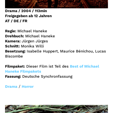
Account
Drama
/
2004
/
113min
Suche
Freigegeben ab 12 Jahren
AT / DE / FR
Regie:
Michael Haneke
Drehbuch:
Michael Haneke
Kamera:
Jürgen Jürges
Schnitt:
Monika Willi
Besetzung:
Isabelle Huppert, Maurice Bénichou, Lucas
Biscombe
Filmpaket:
Dieser Film ist Teil des
Best of Michael
Haneke Filmpakets
Fassung:
Deutsche Synchronfassung
/
Drama
Horror