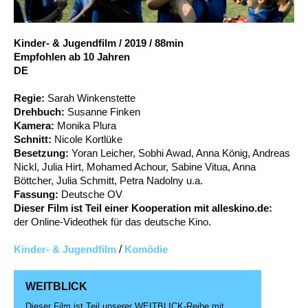
Account
Suche
Kinder- & Jugendfilm
/
2019
/
88min
Empfohlen ab 10 Jahren
DE
Regie:
Sarah Winkenstette
Drehbuch:
Susanne Finken
Kamera:
Monika Plura
Schnitt:
Nicole Kortlüke
Besetzung:
Yoran Leicher, Sobhi Awad, Anna König, Andreas
Nickl, Julia Hirt, Mohamed Achour, Sabine Vitua, Anna
Böttcher, Julia Schmitt, Petra Nadolny u.a.
Fassung:
Deutsche OV
Dieser Film ist Teil einer Kooperation mit alleskino.de:
der Online-Videothek für das deutsche Kino.
Kinder- & Jugendfilm
/
Komödie
WEITBLICK
Dieser Film ist Teil unserer WEITBLICK-Reihe mit