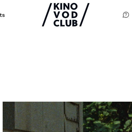
ts
Filme
Magazin
Kuratierungen
Events
So geht’s
Filmpakete