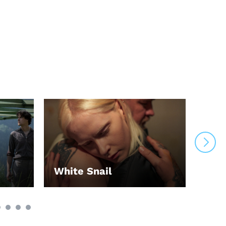
White Snail
Ren
LEI