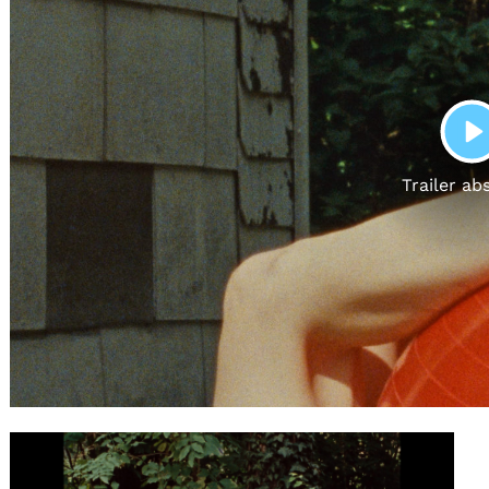
Gutscheine
& Filmpässe
Account
Suche
P
Trailer ab