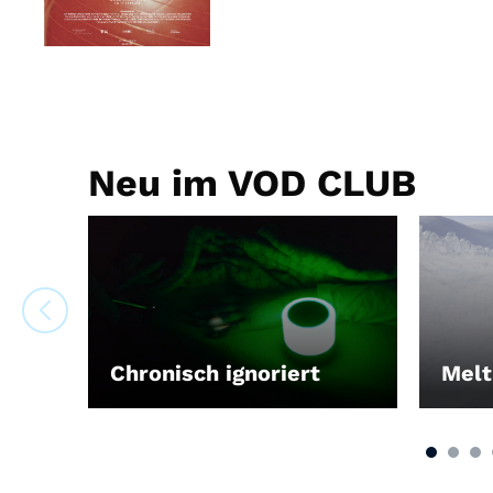
Neu im VOD CLUB
Chronisch ignoriert
Melt
LEIHEN
LEIH