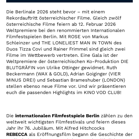
Account
Die Berlinale 2026 steht bevor – mit einem
Suche
Rekordauftritt österreichischer Filme. Gleich zwölf
österreichische Filme feiern ab 12. Februar 2026
Weltpremiere bei den renommierten Internationalen
Filmfestspielen Berlin. Mit ROSE von Markus
Schleinzer und THE LONELIEST MAN IN TOWN des
Duos Tizza Covi und Rainer Frimmel sind gleich zwei
Filme im Wettbewerb vertreten. Eine Gala ist der
Weltpremiere der österreichischen Ko-Produktion DIE
BLUTGRÄFIN von Ulrike Ottinger gewidmet. Ruth
Beckermann (WAX & GOLD), Adrian Goiginger (VIER
MINUS DREI) und Sebastian Brameshuber (LONDON)
stellen ebenso neue Filme vor. Und wir präsentieren
euch die passenden Highlights im KINO VOD CLUB!
Die
internationalen Filmfestspiele Berlin
zählen zu den
weltweit wichtigsten Filmfestivals und feiern dieses
Jahr ihr 76. Jubiläum. Mit Alfred Hitchcocks
REBECCA
als Eröffnungsfilm begann die Geschichte der