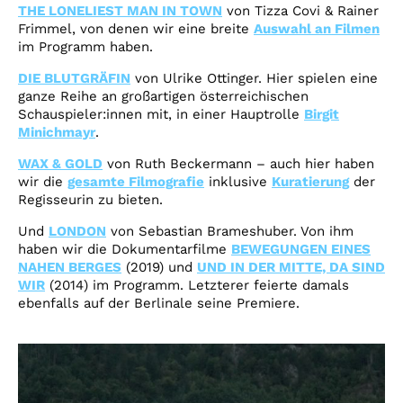
THE LONELIEST MAN IN TOWN
von Tizza Covi & Rainer
Frimmel, von denen wir eine breite
Auswahl an Filmen
im Programm haben.
DIE BLUTGRÄFIN
von Ulrike Ottinger. Hier spielen eine
ganze Reihe an großartigen österreichischen
Schauspieler:innen mit, in einer Hauptrolle
Birgit
Minichmayr
.
WAX & GOLD
von Ruth Beckermann – auch hier haben
wir die
gesamte Filmografie
inklusive
Kuratierung
der
Regisseurin zu bieten.
Und
LONDON
von Sebastian Brameshuber. Von ihm
haben wir die Dokumentarfilme
BEWEGUNGEN EINES
NAHEN BERGES
(2019) und
UND IN DER MITTE, DA SIND
WIR
(2014) im Programm. Letzterer feierte damals
ebenfalls auf der Berlinale seine Premiere.