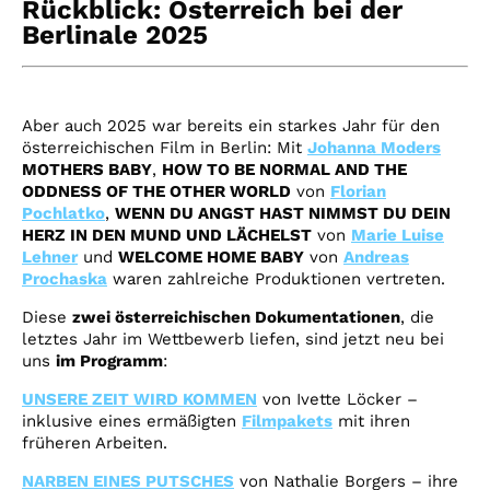
Rückblick: Österreich bei der
Berlinale 2025
Aber auch 2025 war bereits ein starkes Jahr für den
österreichischen Film in Berlin: Mit
Johanna Moders
MOTHERS BABY
,
HOW TO BE NORMAL AND THE
ODDNESS OF THE OTHER WORLD
von
Florian
Pochlatko
,
WENN DU ANGST HAST NIMMST DU DEIN
HERZ IN DEN MUND UND LÄCHELST
von
Marie Luise
Lehner
und
WELCOME HOME BABY
von
Andreas
Prochaska
waren zahlreiche Produktionen vertreten.
Diese
zwei österreichischen Dokumentationen
, die
letztes Jahr im Wettbewerb liefen, sind jetzt neu bei
uns
im Programm
:
UNSERE ZEIT WIRD KOMMEN
von Ivette Löcker –
inklusive eines ermäßigten
Filmpakets
mit ihren
früheren Arbeiten.
NARBEN EINES PUTSCHES
von Nathalie Borgers – ihre