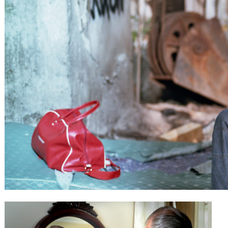
Gutscheine
& Filmpässe
Account
Suche