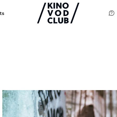
ts
Filme
Magazin
Kuratierungen
Events
So geht’s
Filmpakete