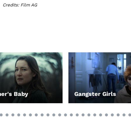
Credits: Film AG
er's Baby
Gangster Girls
EN
LEIHEN