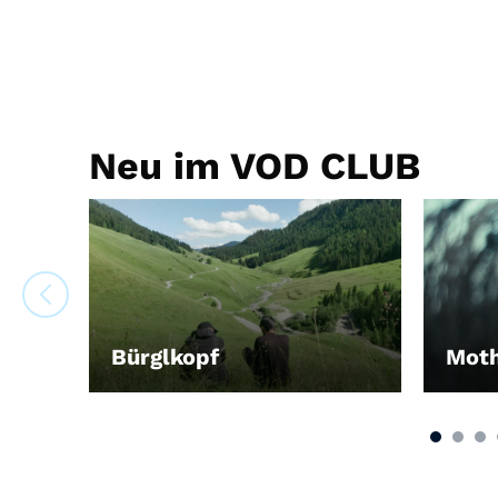
Neu im VOD CLUB
Bürglkopf
Moth
LEIHEN
LEIH