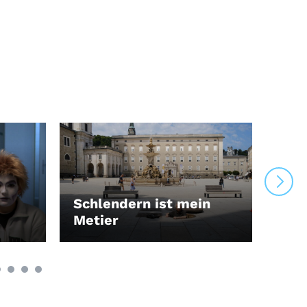
Schlendern ist mein
Der
Metier
Wah
LEIHEN
LEI