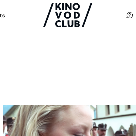
ts
Filme
Magazin
Kuratierungen
Events
So geht’s
Filmpakete