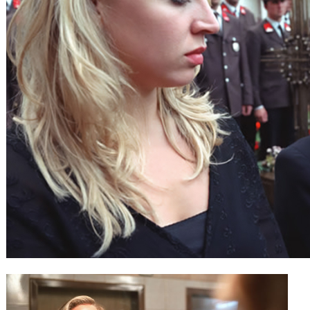
Gutscheine
& Filmpässe
Account
Suche