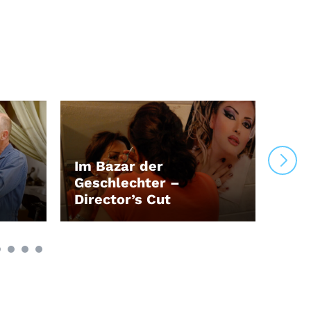
Im Bazar der
Geschlechter –
Der
Director’s Cut
Wah
LEIHEN
LEI