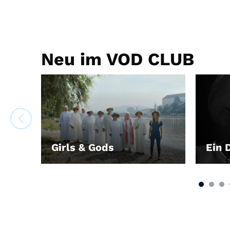
Neu im VOD CLUB
Girls & Gods
Ein 
LEIHEN
LEIH