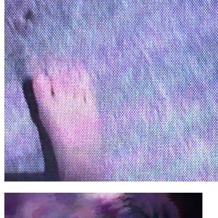
Gutscheine
& Filmpässe
Account
Suche