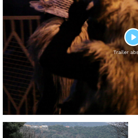
Gutscheine
& Filmpässe
Account
Suche
P
Trailer ab