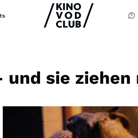
ts
Filme
Magazin
Kuratierungen
 und sie ziehen
Events
So geht’s
Filmpakete