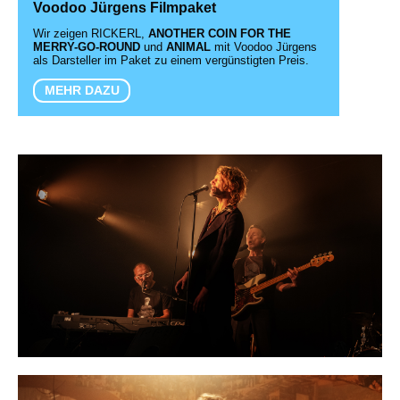
Voodoo Jürgens Filmpaket
Wir zeigen RICKERL,
ANOTHER COIN FOR THE
MERRY-GO-ROUND
und
ANIMAL
mit Voodoo Jürgens
als Darsteller im Paket zu einem vergünstigten Preis.
MEHR DAZU