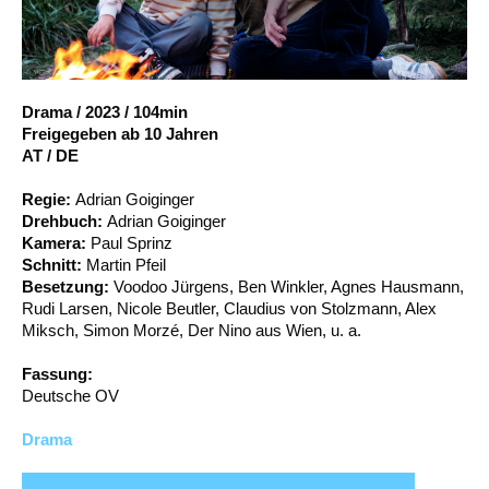
Account
Suche
Drama
/
2023
/
104min
Freigegeben ab 10 Jahren
AT / DE
Regie:
Adrian Goiginger
Drehbuch:
Adrian Goiginger
Kamera:
Paul Sprinz
Schnitt:
Martin Pfeil
Besetzung:
Voodoo Jürgens, Ben Winkler, Agnes Hausmann,
Rudi Larsen, Nicole Beutler, Claudius von Stolzmann, Alex
Miksch, Simon Morzé, Der Nino aus Wien, u. a.
Fassung:
Deutsche OV
Drama