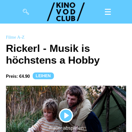
Filme
Filme A-Z
Rickerl - Musik is
Magazin
höchstens a Hobby
Kuratierungen
Events
LEIHEN
Preis:
€4.90
So geht’s
Filmpakete
Gutscheine
PLAY
& Filmpässe
Trailer abspielen