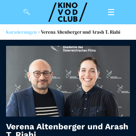
Kuratierungen
> Verena Altenberger und Arash T. Riahi
Filme
Magazin
Kuratierungen
Events
So geht’s
Filmpakete
Gutscheine
Verena Altenberger und Arash
& Filmpässe
T. Riahi