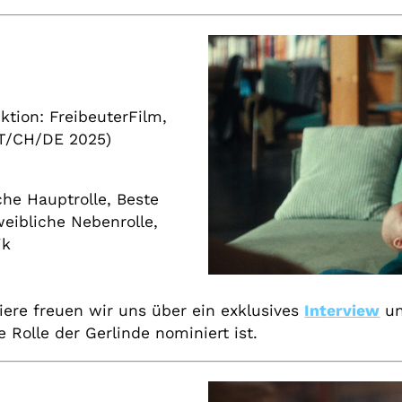
tion: FreibeuterFilm,
AT/CH/DE 2025)
che Hauptrolle, Beste
eibliche Nebenrolle,
ik
ere freuen wir uns über ein exklusives
Interview
un
re Rolle der Gerlinde nominiert ist.