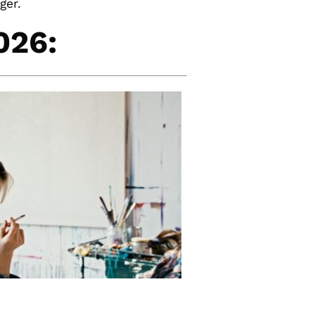
ger.
026: