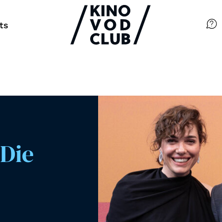
ts
Filme
Magazin
Kuratierungen
Events
 Die
So geht’s
Filmpakete