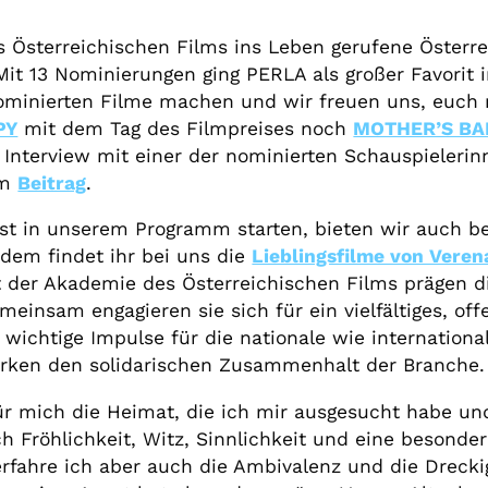
 Österreichischen Films ins Leben gerufene Österre
Mit 13 Nominierungen ging PERLA als großer Favorit 
nominierten Filme machen und wir freuen uns, euch
PY
mit dem Tag des Filmpreises noch
MOTHER’S BA
 Interview mit einer der nominierten Schauspieleri
em
Beitrag
.
bst in unserem Programm starten, bieten wir auch be
em findet ihr bei uns die
Lieblingsfilme von Veren
ft der Akademie des Österreichischen Films prägen di
meinsam engagieren sie sich für ein vielfältiges, of
e wichtige Impulse für die nationale wie internati
ärken den solidarischen Zusammenhalt der Branche.
 für mich die Heimat, die ich mir ausgesucht habe u
ch Fröhlichkeit, Witz, Sinnlichkeit und eine besonder
erfahre ich aber auch die Ambivalenz und die Dreckigk