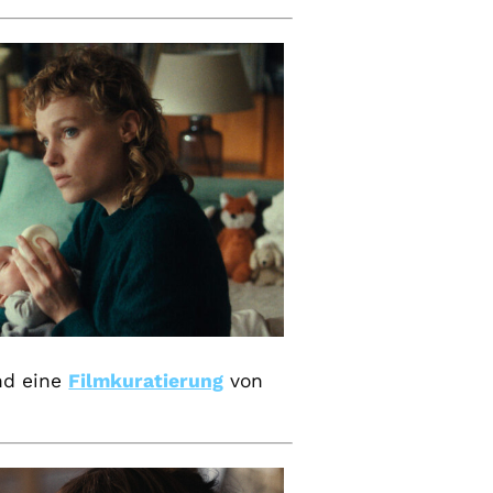
d eine
Filmkuratierung
von