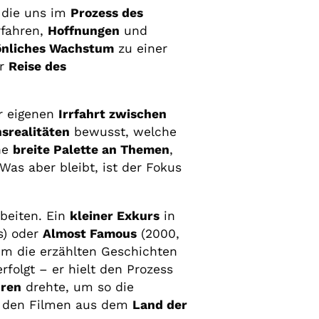
, die uns im
Prozess des
fahren,
Hoffnungen
und
önliches Wachstum
zu einer
er
Reise des
r eigenen
Irrfahrt zwischen
srealitäten
bewusst, welche
ne
breite Palette an Themen
,
Was aber bleibt, ist der Fokus
beiten. Ein
kleiner Exkurs
in
s) oder
Almost Famous
(2000,
m die erzählten Geschichten
rfolgt – er hielt den Prozess
hren
drehte, um so die
zu den Filmen aus dem
Land der