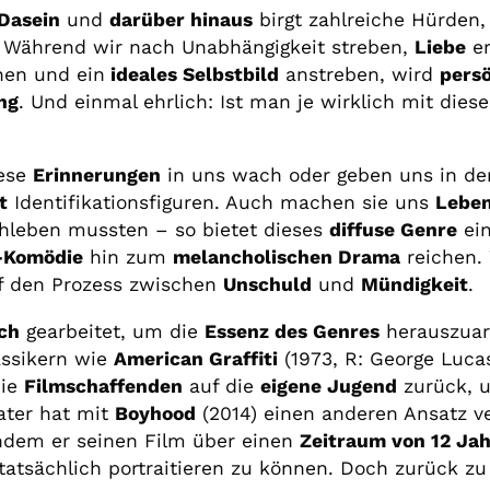
Dasein
und
darüber hinaus
birgt zahlreiche Hürden
 Während wir nach Unabhängigkeit streben,
Liebe
er
en und ein
ideales Selbstbild
anstreben, wird
pers
ng
. Und einmal ehrlich: Ist man je wirklich mit dies
iese
Erinnerungen
in uns wach oder geben uns in de
t
Identifikationsfiguren. Auch machen sie uns
Leben
rchleben mussten – so bietet dieses
diffuse Genre
ei
-Komödie
hin zum
melancholischen Drama
reichen. 
uf den Prozess zwischen
Unschuld
und
Mündigkeit
.
sch
gearbeitet, um die
Essenz des Genres
herauszuar
assikern wie
American Graffiti
(1973, R: George Luca
die
Filmschaffenden
auf die
eigene Jugend
zurück, u
ater hat mit
Boyhood
(2014) einen anderen Ansatz ve
ndem er seinen Film über einen
Zeitraum von 12 Ja
tatsächlich portraitieren zu können. Doch zurück 