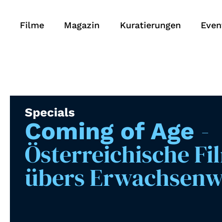
Filme
Magazin
Kuratierungen
Even
Specials
-
Coming of Age
Österreichische Fi
übers Erwachsen