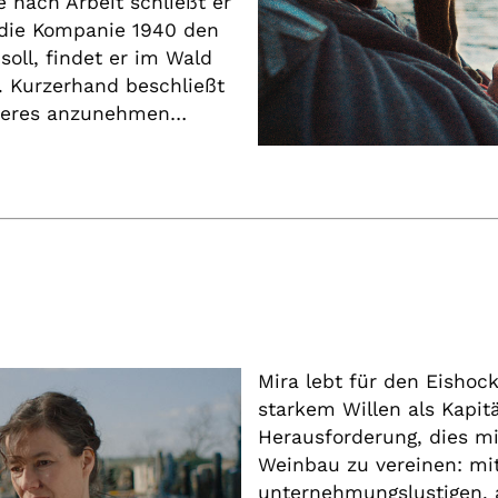
e nach Arbeit schließt er
 die Kompanie 1940 den
soll, findet er im Wald
. Kurzerhand beschließt
 Tieres anzunehmen…
Mira lebt für den Eishoc
starkem Willen als Kapit
Herausforderung, dies mit
Weinbau zu vereinen: mit
unternehmungslustigen,