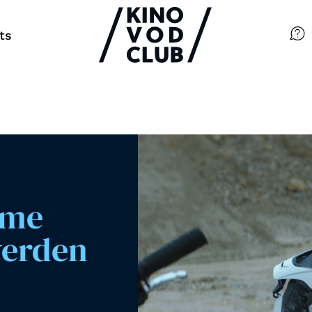
ts
Filme
Magazin
Kuratierungen
Events
lme
werden
So geht’s
Filmpakete