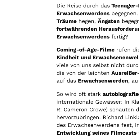
Die Reise durch das
Teenager-
Erwachsenwerdens
begegnen.
Träume
hegen,
Ängsten
begegn
fortwährenden Herausforderu
Erwachsenwerdens
fertig?
Coming-of-Age-Filme
rufen d
Kindheit und Erwachsenenwel
viele von uns selbst nicht du
die von der leichten
Ausreißer
auf das
Erwachsenwerden
, a
So wird oft stark
autobiografi
internationale Gewässer: In Kl
R: Cameron Crowe) schauten 
hervorzubringen. Richard Linkl
des Erwachsenwerdens fest, i
Entwicklung seines Filmcasts