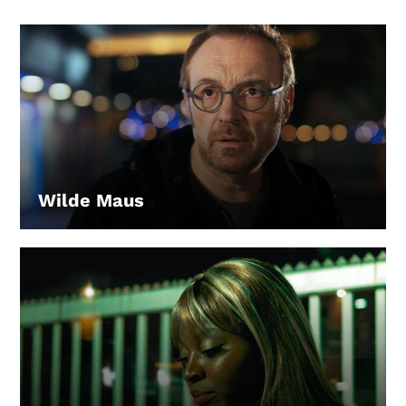
Wilde Maus
LEIHEN