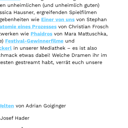
ben unheimlichen (und unheimlich guten)
sica Hausner, ergreifenden Spielfilmen
egebenheiten wie
Einer von uns
von Stephan
atomie eines Prozesses
von Christian Frosch
stwerken wie
Phaidros
von Mara Mattuschka,
re)
Festival-Gewinnerfilme
und
ckerl
in unserer Mediathek – es ist also
chmack etwas dabei! Welche Dramen ihr im
esten gestreamt habt, verrät euch unsere
Welten
von Adrian Goiginger
Josef Hader