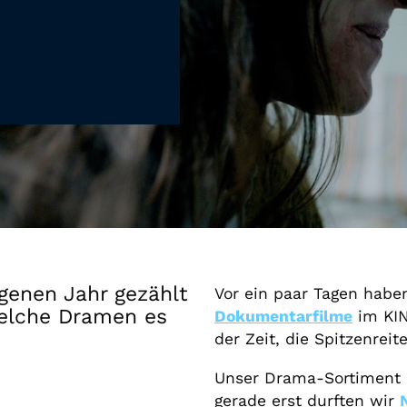
Gutscheine
& Filmpässe
Account
Suche
genen Jahr gezählt
Vor ein paar Tagen habe
welche Dramen es
Dokumentarfilme
im KIN
der Zeit, die Spitzenrei
Unser Drama-Sortiment b
gerade erst durften wir