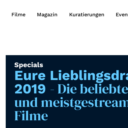
Filme
Magazin
Kuratierungen
Even
Specials
Eure Lieblingsd
- Die beliebt
2019
und meistgestrea
Filme