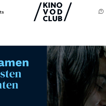
ts
Filme
Magazin
Kuratierungen
ramen
Events
esten
mten
So geht’s
Filmpakete