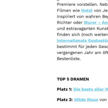
Premiere vorstellen. Ne
Filmen wie
Hotel
von Jes
inspiriert von wahren B
Richter oder
Murer – An
und extravaganten Kun
finden sich (noch weite
Internationale Gustostü
bestimmt für jeden Ges
vergangenen Jahr am öft
Bestenliste.
TOP 5 DRAMEN
Platz 1:
Die beste aller 
Platz 2:
Wilde Maus
von 