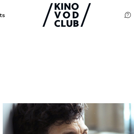
ts
Filme
Magazin
Kuratierungen
Events
So geht’s
Filmpakete