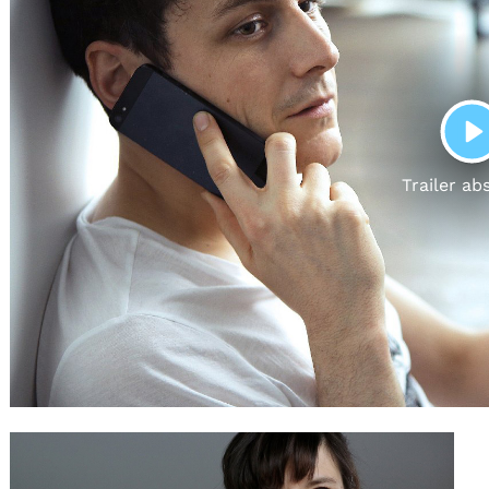
Gutscheine
& Filmpässe
Account
Suche
P
Trailer ab