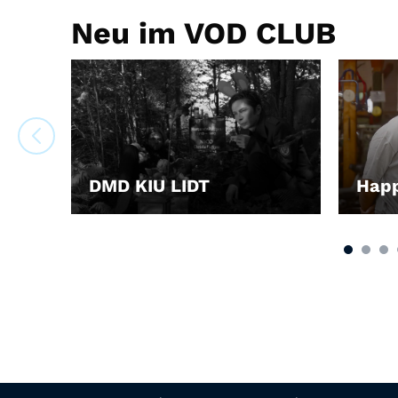
Neu im VOD CLUB
DMD KIU LIDT
Hap
LEIHEN
LEIH