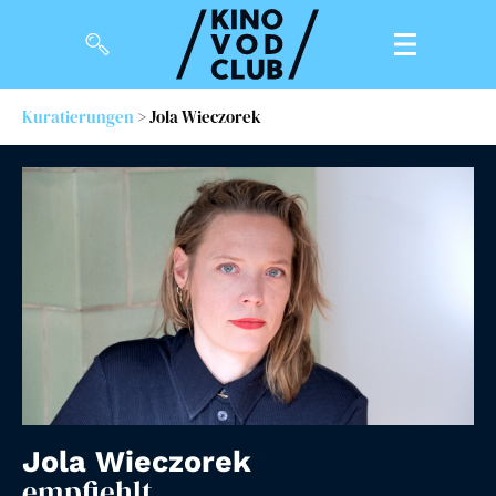
Kuratierungen
> Jola Wieczorek
Filme
Magazin
Kuratierungen
Events
So geht’s
Filmpakete
Gutscheine
Jola Wieczorek
& Filmpässe
empfiehlt