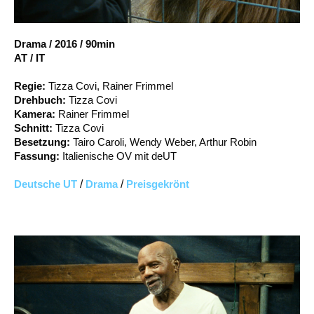
Account
Suche
Drama
/
2016
/
90min
AT / IT
Regie:
Tizza Covi, Rainer Frimmel
Drehbuch:
Tizza Covi
Kamera:
Rainer Frimmel
Schnitt:
Tizza Covi
Besetzung:
Tairo Caroli, Wendy Weber, Arthur Robin
Fassung:
Italienische OV mit deUT
Deutsche UT
/
Drama
/
Preisgekrönt