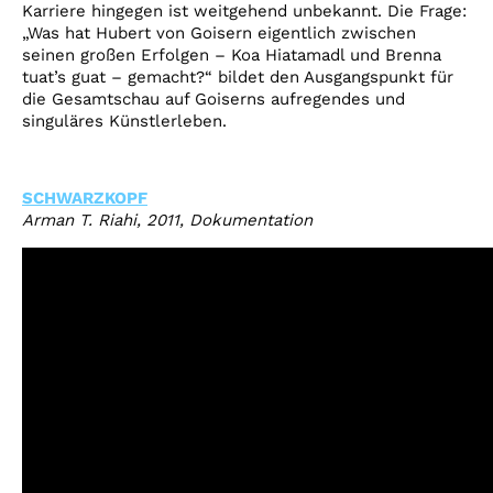
Karriere hingegen ist weitgehend unbekannt. Die Frage:
„Was hat Hubert von Goisern eigentlich zwischen
seinen großen Erfolgen – Koa Hiatamadl und Brenna
tuat’s guat – gemacht?“ bildet den Ausgangspunkt für
die Gesamtschau auf Goiserns aufregendes und
singuläres Künstlerleben.
SCHWARZKOPF
Arman T. Riahi, 2011, Dokumentation