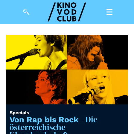
Filme
Magazin
Kuratierungen
Events
So geht’s
Filmpakete
Specials
- Die
Gutscheine
Von Rap bis Rock
& Filmpässe
österreichische