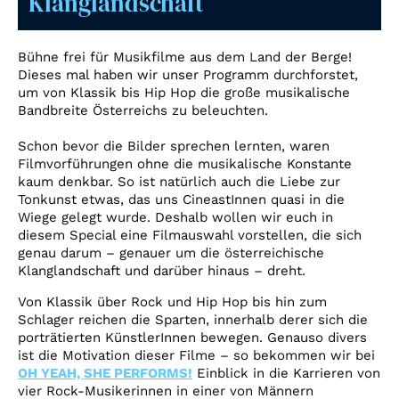
Klanglandschaft
Account
Suche
Bühne frei für Musikfilme aus dem Land der Berge!
Dieses mal haben wir unser Programm durchforstet,
um von Klassik bis Hip Hop die große musikalische
Bandbreite Österreichs zu beleuchten.
Schon bevor die Bilder sprechen lernten, waren
Filmvorführungen ohne die musikalische Konstante
kaum denkbar. So ist natürlich auch die Liebe zur
Tonkunst etwas, das uns CineastInnen quasi in die
Wiege gelegt wurde. Deshalb wollen wir euch in
diesem Special eine Filmauswahl vorstellen, die sich
genau darum – genauer um die österreichische
Klanglandschaft und darüber hinaus – dreht.
Von Klassik über Rock und Hip Hop bis hin zum
Schlager reichen die Sparten, innerhalb derer sich die
porträtierten KünstlerInnen bewegen. Genauso divers
ist die Motivation dieser Filme – so bekommen wir bei
OH YEAH, SHE PERFORMS!
Einblick in die Karrieren von
vier Rock-Musikerinnen in einer von Männern