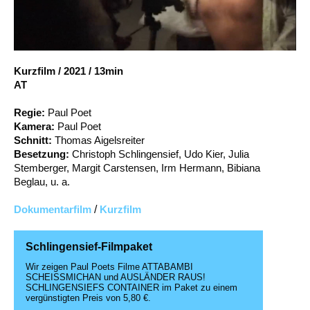
Account
Suche
Kurzfilm
/
2021
/
13min
AT
Regie:
Paul Poet
Kamera:
Paul Poet
Schnitt:
Thomas Aigelsreiter
Besetzung:
Christoph Schlingensief, Udo Kier, Julia
Stemberger, Margit Carstensen, Irm Hermann, Bibiana
Beglau, u. a.
Dokumentarfilm
/
Kurzfilm
Schlingensief-Filmpaket
Wir zeigen Paul Poets Filme ATTABAMBI
SCHEISSMICHAN und AUSLÄNDER RAUS!
SCHLINGENSIEFS CONTAINER im Paket zu einem
vergünstigten Preis von 5,80 €.