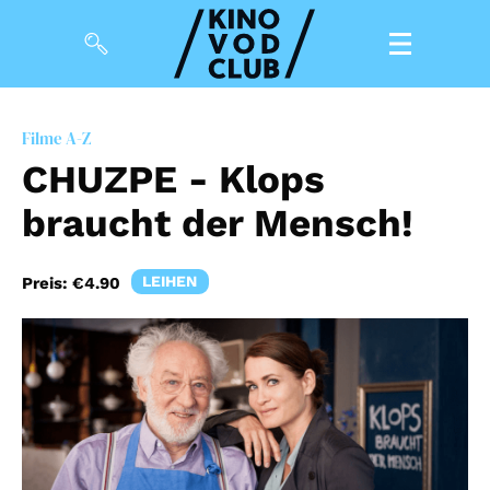
Filme
Filme A-Z
CHUZPE - Klops
Magazin
braucht der Mensch!
Kuratierungen
Events
LEIHEN
Preis:
€4.90
So geht’s
Filmpakete
Gutscheine
& Filmpässe