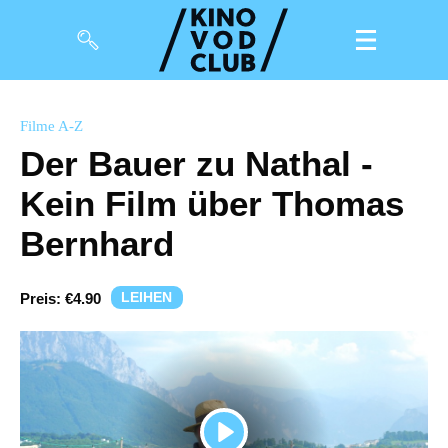
Filme
Filme A-Z
Der Bauer zu Nathal -
Magazin
Kein Film über Thomas
Kuratierungen
Bernhard
Events
LEIHEN
Preis:
€4.90
So geht’s
Filmpakete
Gutscheine
& Filmpässe