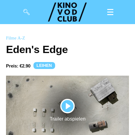
Filme
Filme A-Z
Eden's Edge
Magazin
Kuratierungen
LEIHEN
Preis:
€2.90
Events
So geht’s
Filmpakete
PLAY
Gutscheine
Trailer abspielen
& Filmpässe