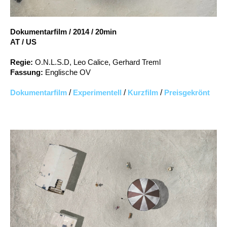
Account
Suche
Dokumentarfilm
/
2014
/
20min
AT / US
Regie:
O.N.L.S.D, Leo Calice, Gerhard Treml
Fassung:
Englische OV
Dokumentarfilm
/
Experimentell
/
Kurzfilm
/
Preisgekrönt