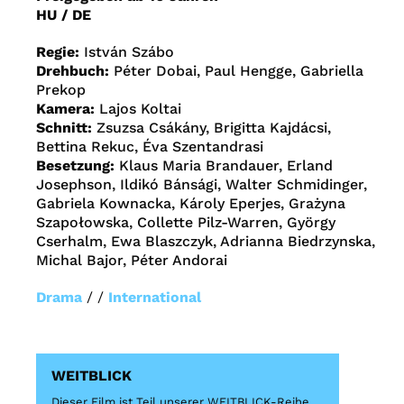
HU / DE
Regie:
István Szábo
Drehbuch:
Péter Dobai, Paul Hengge, Gabriella
Prekop
Kamera:
Lajos Koltai
Schnitt:
Zsuzsa Csákány, Brigitta Kajdácsi,
Bettina Rekuc, Éva Szentandrasi
Besetzung:
Klaus Maria Brandauer, Erland
Josephson, Ildikó Bánsági, Walter Schmidinger,
Gabriela Kownacka, Károly Eperjes, Grażyna
Szapołowska, Collette Pilz-Warren, György
Cserhalm, Ewa Blaszczyk, Adrianna Biedrzynska,
Michal Bajor, Péter Andorai
Drama
/ /
International
WEITBLICK
Dieser Film ist Teil unserer WEITBLICK-Reihe