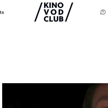
ts
Filme
Magazin
Kuratierungen
Events
So geht’s
Filmpakete