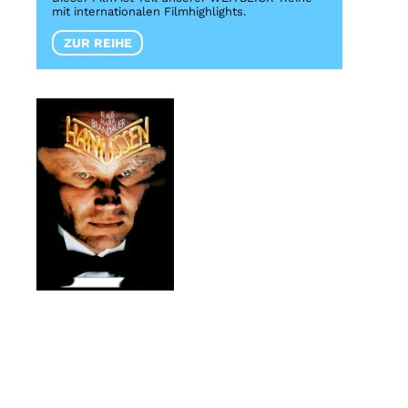
mit internationalen Filmhighlights.
ZUR REIHE