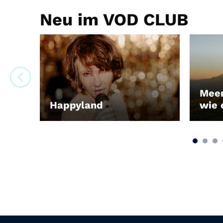
Neu im VOD CLUB
Meer
Happyland
wie 
LEIHEN
LEIH