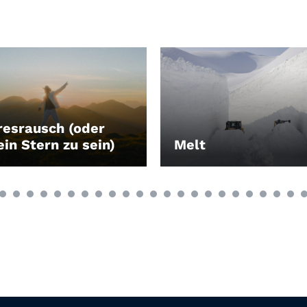
esrausch (oder
ein Stern zu sein)
Melt
EN
LEIHEN