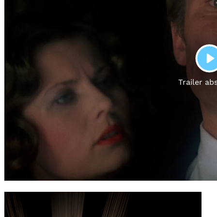
Gutscheine
& Filmpässe
Account
Suche
P
Trailer ab