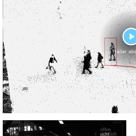
Gutscheine
& Filmpässe
Account
Suche
P
Trailer ab