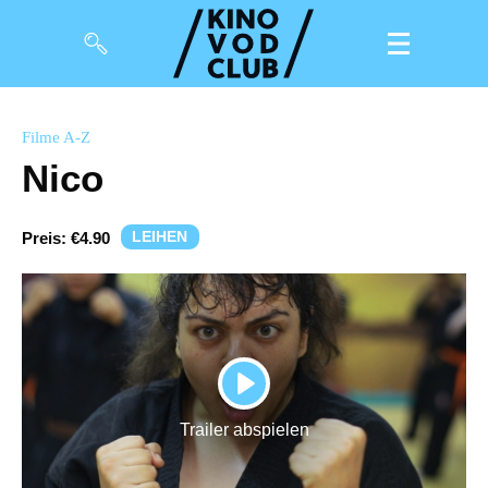
Filme
Filme A-Z
Nico
Magazin
Kuratierungen
LEIHEN
Preis:
€4.90
Events
So geht’s
Filmpakete
PLAY
Gutscheine
Trailer abspielen
& Filmpässe