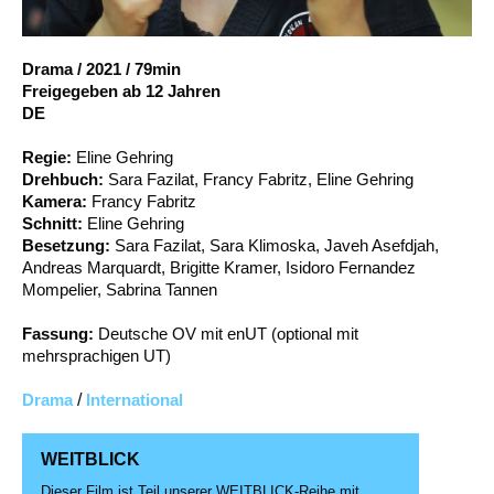
Account
Suche
Drama
/
2021
/
79min
Freigegeben ab 12 Jahren
DE
Regie:
Eline Gehring
Drehbuch:
Sara Fazilat, Francy Fabritz, Eline Gehring
Kamera:
Francy Fabritz
Schnitt:
Eline Gehring
Besetzung:
Sara Fazilat, Sara Klimoska, Javeh Asefdjah,
Andreas Marquardt, Brigitte Kramer, Isidoro Fernandez
Mompelier, Sabrina Tannen
Fassung:
Deutsche OV mit enUT (optional mit
mehrsprachigen UT)
Drama
/
International
WEITBLICK
Dieser Film ist Teil unserer WEITBLICK-Reihe mit