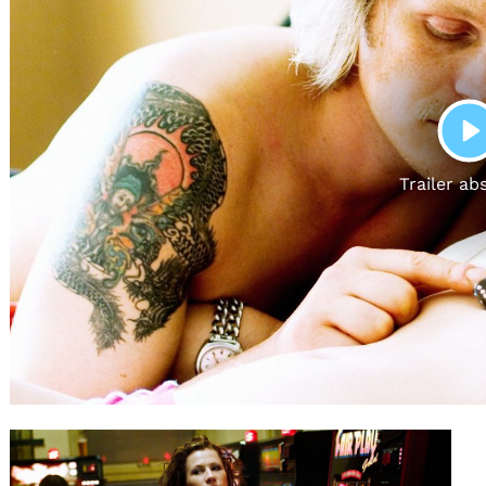
Gutscheine
& Filmpässe
Account
Suche
P
Trailer ab