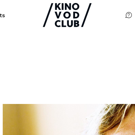
ts
Filme
Magazin
Kuratierungen
Events
So geht’s
Filmpakete