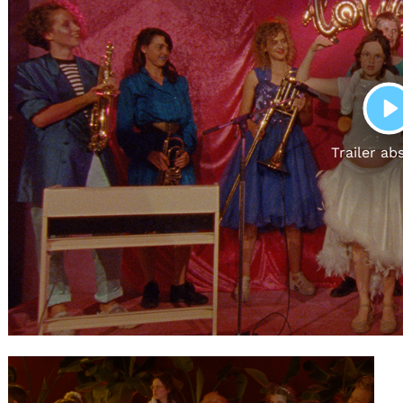
Gutscheine
& Filmpässe
Account
Suche
P
Trailer ab