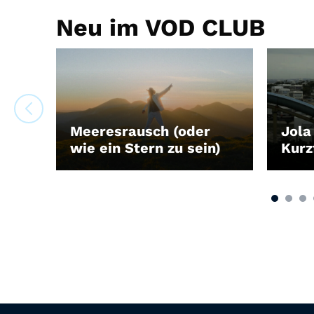
Neu im VOD CLUB
Meeresrausch (oder
Jola
wie ein Stern zu sein)
Kur
LEIHEN
LEIH