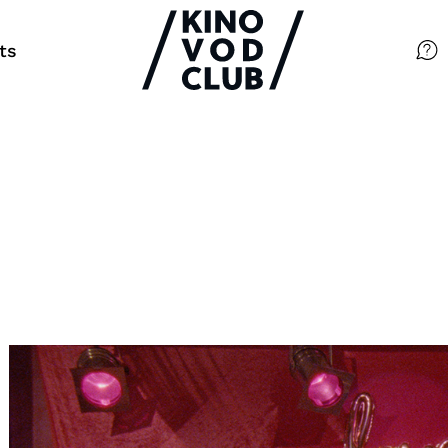
ts
Filme
Magazin
Kuratierungen
Events
So geht’s
Filmpakete