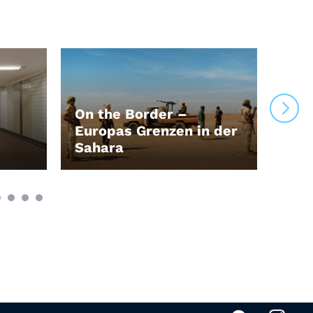
On the Border –
Wen
Europas Grenzen in der
nim
Sahara
den
LEIHEN
LEI