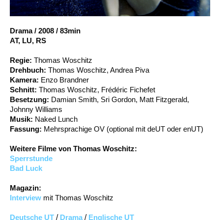
Account
Suche
Drama
/
2008
/
83min
AT, LU, RS
Regie:
Thomas Woschitz
Drehbuch:
Thomas Woschitz, Andrea Piva
Kamera:
Enzo Brandner
Schnitt:
Thomas Woschitz, Frédéric Fichefet
Besetzung:
Damian Smith, Sri Gordon, Matt Fitzgerald,
Johnny Williams
Musik:
Naked Lunch
Fassung:
Mehrsprachige OV (optional mit deUT oder enUT)
Weitere Filme von Thomas Woschitz:
Sperrstunde
Bad Luck
Magazin:
Interview
mit Thomas Woschitz
Deutsche UT
/
Drama
/
Englische UT