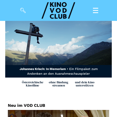
Filme
Magazin
Kuratierungen
Events
Johannes Krisch: In Memoriam
• Ein Filmpaket zum
Andenken an den Ausnahmeschauspieler
So geht’s
Österreichische
ohne Bindung
und dein Kino
Kinofilme
streamen
unterstützen
Filmpakete
Gutscheine
Neu im VOD CLUB
& Filmpässe